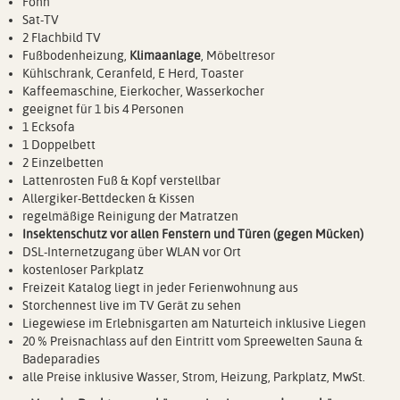
Föhn
Sat-TV
2 Flachbild TV
Fußbodenheizung,
Klimaanlage
, Möbeltresor
Kühlschrank, Ceranfeld, E Herd, Toaster
Kaffeemaschine, Eierkocher, Wasserkocher
geeignet für 1 bis 4 Personen
1 Ecksofa
1 Doppelbett
2 Einzelbetten
Lattenrosten Fuß & Kopf verstellbar
Allergiker-Bettdecken & Kissen
regelmäßige Reinigung der Matratzen
Insektenschutz vor allen Fenstern und Türen (gegen Mücken)
DSL-Internetzugang über WLAN vor Ort
kostenloser Parkplatz
Freizeit Katalog liegt in jeder Ferienwohnung aus
Storchennest live im TV Gerät zu sehen
Liegewiese im Erlebnisgarten am Naturteich inklusive Liegen
20 % Preisnachlass auf den Eintritt vom Spreewelten Sauna &
Badeparadies
alle Preise inklusive Wasser, Strom, Heizung, Parkplatz, MwSt.